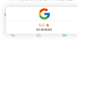
זמן העבודה שהוקדש .
תקופות ניסיון: אם תוצע לך תקופת ניסיון ולא תבטל
בתוך תקופת הניסיון, תחויב במחיר הרגיל עבור
המוצר או השירות ולא יינתן החזר כספי
שינויים בעמלות ובחיובים: אנו שומרים לעצמנו את
הזכות לשנות את העמלות והחיובים שלנו, או להפעיל
חיובים חדשים בכל עת, עם הודעה מוקדמת סבירה
שנמסרה לך באמצעות פרסום באתר או באמצעים
אחרים שנראה לנו מתאים מעת לעת. לזמן (כולל
דואר אלקטרוני או דואר רגיל).
אנא זכור לשקול את הרכישה שלך בזהירות. לא
יינתנו החזרים בגין שינוי מחשבה, חוסר מומחיות
בשימוש במוצר, או אם הדרישות שלך
משתנות
זכויות יוצרים :
חומרי הלימוד והקלטות השיעורים מוגנים בזכויות
יוצרים ומקנים לשימושו הבלעדי והאישי של הלקוח
אשר רכש את הקורס .