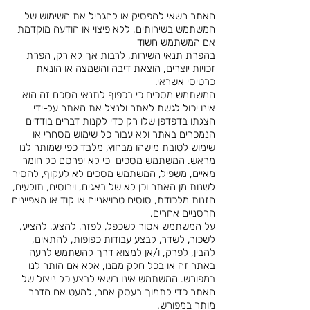
האתר רשאי להפסיק או להגביל את השימוש של
המשתמש בשירותים, ללא פיצוי או הודעה מוקדמת
אם המשתמש חשוד
בהפרת תנאי השירות, לרבות אך לא רק, הפרת
זכויות יוצרים, הוצאת דיבה והשמצה או הונאת
כרטיסי אשראי.
המשתמש מסכים כי בכפוף לתנאי הסכם זה הוא
אינו יכול לגשת לאתר ולנצל את האתר על-ידי
הצגתו בדפדפן שלו רק כדי לקנות דברים בודדים
הנמכרים באתר ולא עבור כל שימוש מסחרי או
שימוש לטובת מישהו מבחוץ, מלבד כפי שמותר לנו
מראש. המשתמש מסכים כי לא יפרסם כל חומר
מאיים, משפיל, המשתמש מסכים לא לעקוף, להסיר
לשנות מן האתר וכן לא של באגים, וירוסים, תולעים,
הזנות מלכודת, סוסים טרויאניים או קוד או מאפיינים
הרסניים אחרים.
על המשתמש אסור לשכפל, לפזר, להציג, להציע,
לשכור, לשדר, לבצע עבודות כפופות, להתאים,
להבין, לפרק, ו/אן למצוא דרך להשתמש לרעה
באתר זה או בכל חלק ממנו, אלא אם הותר לנו
במפורש. המשתמש אינו רשאי לבצע כל ניצול של
האתר כדי לתמוך בעסק אחר, למעט אם הדבר
מותר במפורש.