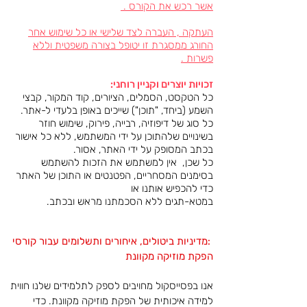
אשר רכש את הקורס .
העתקה , העברה לצד שלישי או כל שימוש אחר
החורג ממסגרת זו יטופל בצורה משפטית וללא
פשרות .
זכויות יוצרים וקניין רוחני:
כל הטקסט, הסמלים, הציורים, קוד המקור, קבצי
השמע (ביחד, "תוכן") שייכים באופן בלעדי ל-אתר.
כל סוג של דיפוזיה, רבייה, פירוק, שימוש חוזר
בשינויים שלהתוכן על ידי המשתמש, ללא כל אישור
בכתב המסופק על ידי האתר, אסור.
כל שכן, אין למשתמש את הזכות להשתמש
בסימנים המסחריים, הפטנטים או התוכן של האתר
כדי להכפיש אותנו או
במטא-תגים ללא הסכמתנו מראש ובכתב.
:מדיניות ביטולים, איחורים ותשלומים עבור קורסי
הפקת מוזיקה מקוונת
אנו בפסייסקול מחויבים לספק לתלמידים שלנו חווית
למידה איכותית של הפקת מוזיקה מקוונת. כדי