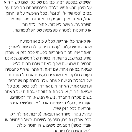
השימוש בפלטפורמה, כמו גם של כל יישום קשור הוא
על סיכון המשתמש בלבד. הפלטפורמה מסופקת על
בסיס "כפי שהוא" ו"כזמין". ככל האפשר על פי החוק
החל, האתר אינן מעניק כל אחריות, מפורשת או
משתמעת, באשר לאיכות, לתוכן ולזמינות
או לתוכנות למטרה ספציפית של הפלטפורמה.
אין לאתר כל אחריות לכל עיכוב או הפרעה
שהמשתמש עלול לעמוד בפני קבלת גישה לאתר;
האתר אינו מכיר באחריות כלשהי לכל נזק או אובדן
מידע במחשב, ברשת או בשרת של המשתמש; איננו
מבטיחים שהגישה שלך לאתר שלנו תהיה ללא
שגיאה במאה אחוז; עם זאת, האתר שואף להבטיח
פעולה חלקה. אנו שומרים לעצמנו את כל הזכויות
של הגבלת הגישה לאתר שלנו לתחזוקה שגרתית
ועדכוני אתר. האתר אינו אחראי לכל כשל עקב כל
שגיאת חיבור, או סגירת תחזוקה שגרתית של האתר.
בשום מקרה החברה, נושאי הנושא, הדירקטורים,
העובדים, בעלי הרישיונות או כל צד שלישי לא יהיו
אחראים לכל נזק ישיר,
עקיף, מקרי, מיוחד או תוצאתי (לרבות אך לא רק
לכל אובדן נתונים, הפרעה לשירות, כשל במחשב או
אובדן כספי) הנובעים משימוש או חוסר יכולת
להשתמש בפלטפורמה.