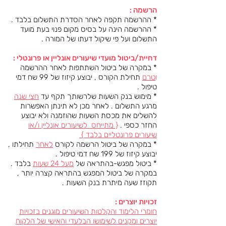
הרשמה :
* ההרשמה תקפה לאחר הסדרת התשלום בלבד .
* ההרשמה הינה על בסיס מקום פנוי בעת מועד
התשלום ועל פי שיקול דעתו של המורה .
דחיית/ביטול מועדי שיעורים אונליין או פרונטלי :
* במקרה של ביטול השתתפות לאחר ההרשמה
ו
טרם
תחילת הקורס , יבוצע קיזוז של 99 שח דמי
טיפול .
* מימוש בנק השעות שלרשותך תקף עד
חצי שנה
מרגע התשלום . לאחר מכן לא תינתן האפשרות
להשלים את מכסת השעות שהוזמנה ולא יבוצע
החזר כספי .
{ מתייחס לשיעורים אונליין ו/או
שיעורים פרונטליים בלבד }
* במקרה של ביטול הרשמה לקורס
לאחר
תחילתו ,
יבוצע קיזוז של 199 שח דמי טיפול .
* ביטול מפגש-בהתראה של
מעל 24 שעות
בלבד .
במקרה של ביטול המפגש בהתראה קצרה יותר ,
תקוזז שעה מיתרת בנק השעות .
זכויות יוצרים :
חומרי הלימוד והקלטות השיעורים מוגנים בזכויות
יוצרים ומקנים לשימושו הבלעדי והאישי של הלקוח