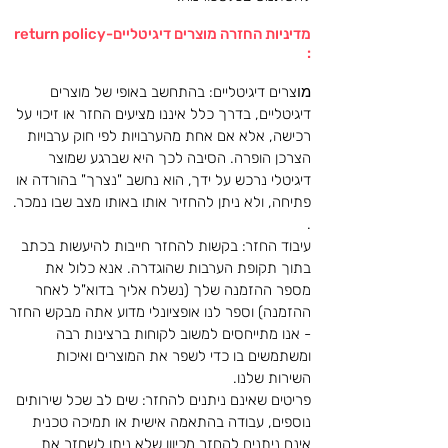
מדיניות החזרה מוצרים דיגיטליים-return policy
:
מו
צרים דיגיטליים: בהתחשב באופי של מוצרים
דיגיטליים, בדרך כלל איננו מציעים החזר או זיכוי על
רכישה, אלא אם אחת מהערבויות לפי חוק ערבויות
הצרכן הופרה. הסיבה לכך היא שברגע שמוצר
דיגיטלי נרכש על ידך, הוא נחשב "נצרך" בהורדה או
פתיחה, ולא ניתן להחזיר אותו באותו מצב שבו נמכר.
.
עיבוד החזר: בקשות להחזר חייבות להיעשות בכתב
בתוך תקופת הערבות שהוגדרה. אנא כלול את
מספר ההזמנה שלך (נשלח אליך בדוא"ל לאחר
ההזמנה) וספר לנו אופציונלי מדוע אתה מבקש החזר
- אנו מתייחסים למשוב לקוחות ברצינות רבה
ומשתמשים בו כדי לשפר את המוצרים ואיכות
השירות שלנו.
פ
ריטים שאינם ניתנים להחזר: שים לב שכל שירותים
נוספים, עבודה בהתאמה אישית או תמיכה טכנית
אינם ניתנים להחזר מכיוון שלא ניתן לשחזר את