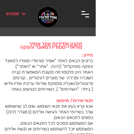
≪ התחברות
תקנון ומדיניות אתר אופיר
מוראדי-סטודיו לסאונד והפקה
מידע :
ברוכים הבאים לאתר "אופיר מוראדי-סטודיו לסאונד
והפקה מוסיקלית" (להלן: "אתר" או "האתר").
האתר הינו פלטפורמה מקוונת המאפשרת קנייה
השכרה ומכירה של מוצרים דיגיטליים , קורסים
פרונטליים/אונליין ומספקת שירותי עריכת אודיו ווידאו
( ביחד: "השירותים" ), השירותים הנגישים באתר.
תנאי שירות/ שימוש:
אנא קרא בעיון את תנאי השימוש. שים לב שהשימוש
שלך בשירותי האתר והגישה אליהם (כמוגדר להלן)
כפופים לתנאים הבאים.
אם המשתמש מסכים לכל התנאים הבאים,
המשתמש יוכל להשתמש בשירותים או לגשת אליהם