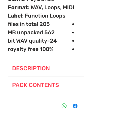
Format
: WAV, Loops, MIDI
Label
:
Function Loops
205 files in total
562 MB unpacked
​24-bit WAV quality
100% royalty free
DESCRIPTION
We are proud to present our
PACK CONTENTS
mega Psytrance sample
:
168 loops
pack - 'The Gods of
22 bass loops
Psytrance'!
49 fx loops
9 kick loops
Before we get into details,